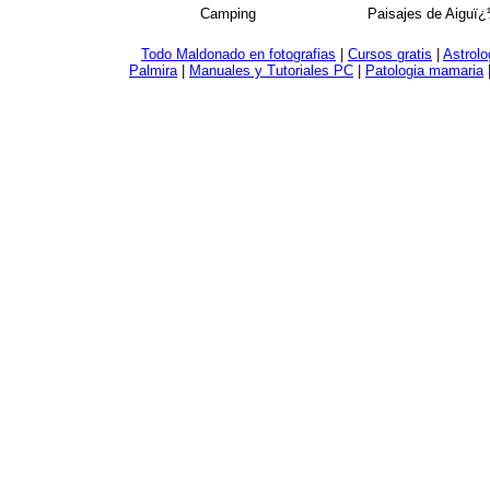
Camping
Paisajes de Aiguï
Todo Maldonado en fotografias
|
Cursos gratis
|
Astrolo
Palmira
|
Manuales y Tutoriales PC
|
Patologia mamaria