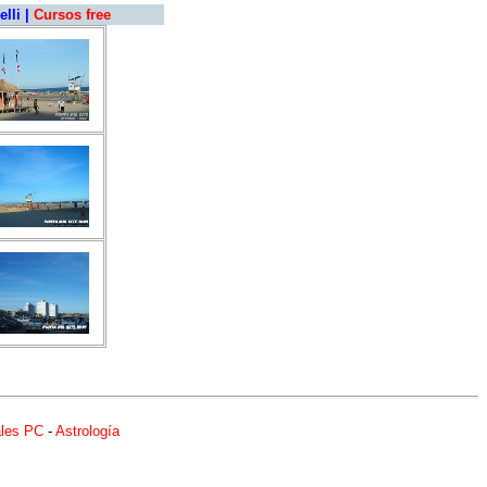
elli
|
Cursos free
les PC
-
Astrología