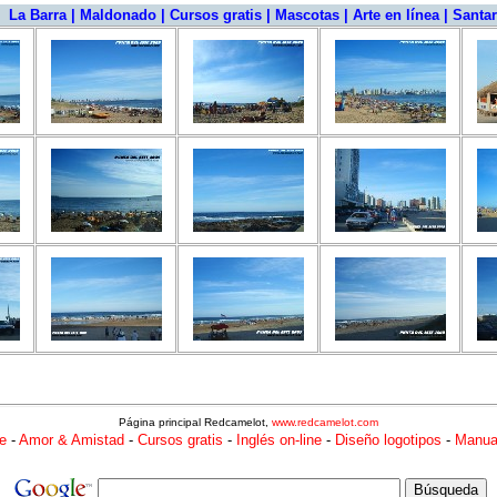
|
La Barra
|
Maldonado
|
Cursos gratis
|
Mascotas
|
Arte en línea
|
Santar
Página principal Redcamelot,
www.redcamelot.com
e
-
Amor & Amistad
-
Cursos gratis
-
Inglés on-line
-
Diseño logotipos
-
Manua