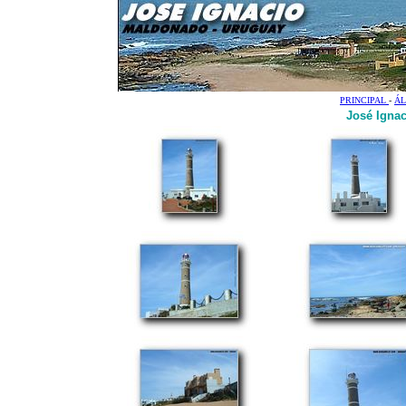
PRINCIPAL
-
ÁL
José Igna