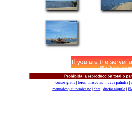
Prohibida la reproducción total o parc
cursos gratis
|
foros
|
mascotas
|
nueva palmira
|
manuales
y tutoriales pc
|
chat
|
dueño alquila
|
FM