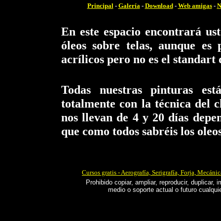
Principal
-
Galería
-
Download
-
Web amigas
-
N
En este espacio encontrará us
óleos sobre telas, aunque es 
acrílicos pero no es el standart
Todas nuestras pinturas est
totalmente con la técnica del c
nos llevan de 4 y 20 días depen
que como todos sabréis los oleo
Cursos gratis - Aerografía, Serigrafía, Forja, Mecáni
Prohibido copiar, ampliar, reproducir, duplicar, i
medio o soporte actual o futuro cualquie