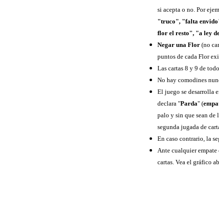
si acepta o no. Por ej
"truco", "falta envido
flor el resto", "a ley 
Negar una Flor
(no can
puntos de cada Flor exi
Las cartas 8 y 9 de tod
No hay comodines nun
El juego se desarrolla 
declara "
Parda
" (
empa
palo y sin que sean de 
segunda jugada de cart
En caso contrario, la s
Ante cualquier empate d
cartas. Vea el gráfico a