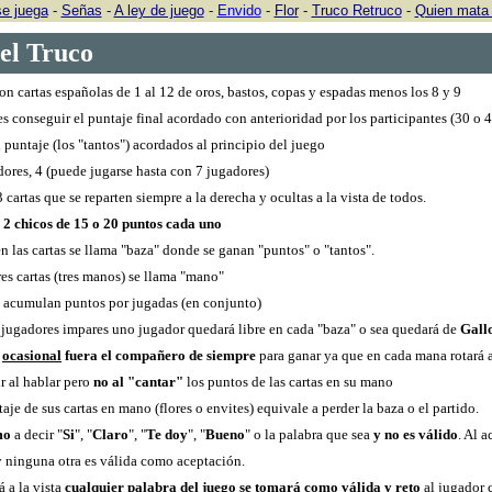
e juega
-
Señas
-
A ley de juego
-
Envido
-
Flor
-
Truco Retruco
-
Quien mata 
del Truco
con cartas españolas de 1 al 12 de oros, bastos, copas y espadas menos los 8 y 9
es conseguir el puntaje final acordado con anterioridad por los participantes (30 o 
puntaje (los "tantos") acordados al principio del juego
ores, 4 (puede jugarse hasta con 7 jugadores)
cartas que se reparten siempre a la derecha y ocultas a la vista de todos.
n 2 chicos de 15 o 20 puntos cada uno
n las cartas se llama "baza" donde se ganan "puntos" o "tantos".
res cartas (tres manos) se llama "mano"
e acumulan puntos por jugadas (en conjunto)
 jugadores impares uno jugador quedará libre en cada "baza" o sea quedará de
Gall
o
ocasional
fuera el compañero de siempre
para ganar ya que en cada mana rotará a
r al hablar pero
no al "cantar"
los puntos de las cartas en su mano
aje de sus cartas en mano (flores o envites) equivale a perder la baza o el partido.
smo
a decir "
Si
", "
Claro
", "
Te doy
", "
Bueno
" o la palabra que sea
y no es válido
. Al a
y ninguna otra es válida como aceptación.
á a la vista
cualquier palabra del juego se tomará como
válida y reto
al jugador 