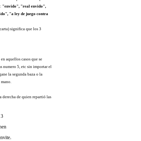
o:
"envido", "real envido",
ido", "a ley de juego contra
arta) significa que los 3
o en aquellos casos que se
as numero 5, etc sin importar el
gane la segunda baza o la
a mano.
a derecha de quien repartió las
 3
enen
nvite.