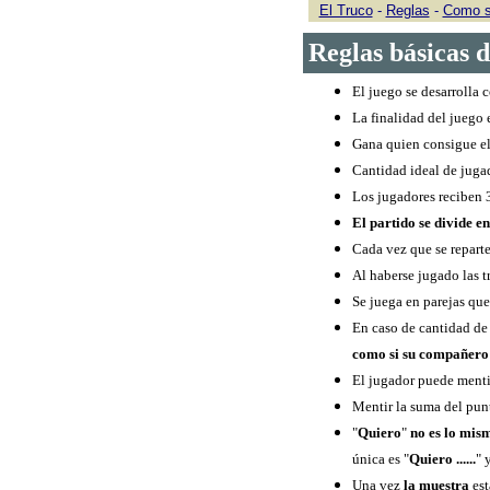
El Truco
-
Reglas
-
Como s
Reglas básicas 
El juego se desarrolla 
La finalidad del juego 
Gana quien consigue el 
Cantidad ideal de jugad
Los jugadores reciben 3 
El partido se divide e
Cada vez que se reparte
Al haberse jugado las t
Se juega en parejas qu
En caso de cantidad de
como si su compañer
El jugador puede menti
Mentir la suma del punt
"
Quiero
"
no es lo mi
única es "
Quiero ......
" 
Una vez
la muestra
est