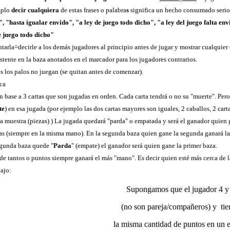
emplo
decir cualquiera
de estas frases o palabra
s
significa un hecho consumado seri
", "hasta igualar envido", "a ley de juego todo dicho", "a ley del juego falta env
de juego todo dicho"
tarla=decirle a los demás jugadores al principio antes de jugar y mostrar cualquier c
stente en la baza anotados en el marcador para los jugadores contrarios.
os los palos no juegan (se quitan antes de comenzar).
ca
en base a 3 cartas que son jugadas en orden. Cada carta tendrá o no su "muerte". Per
te
) en esa jugada (por ejemplo las dos cartas mayores son iguales, 2 caballos, 2 cart
la muestra (piezas) ) La jugada quedará "parda" o empatada y será el ganador quien 
as (siempre en la misma mano). En la segunda baza quien gane la segunda ganará l
egunda baza quede "
Parda
" (empate) el ganador será quien gane la primer baza.
e tantos o puntos siempre ganará el más "mano". Es decir quien esté más cerca de l
bajo:
Supongamos que el jugador 4 y
(no son pareja/compañeros) y ti
la misma cantidad de puntos en un e