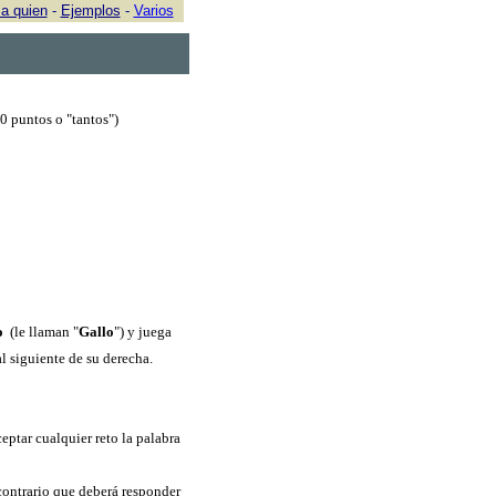
a quien
-
Ejemplos
-
Varios
40 puntos o "tantos")
o
(le llaman "
Gallo
") y juega
l siguiente de su derecha.
ceptar cualquier reto la palabra
contrario que deberá responder