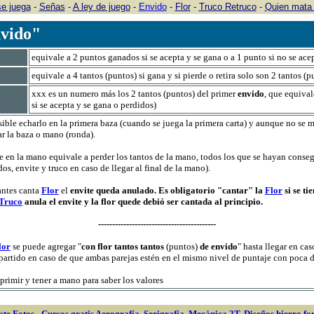
e juega
-
Señas
-
A ley de juego
-
Envido
-
Flor
-
Truco Retruco
-
Quien mata 
nvido"
equivale a 2 puntos ganados si se acepta y se gana o a 1 punto si no se ace
equivale a 4 tantos (puntos) si gana y si pierde o retira solo son 2 tantos (p
xxx es un numero más los 2 tantos (puntos) del primer
envido
, que equival
si se acepta y se gana o perdidos)
ible echarlo en la primera baza (cuando se juega la primera carta) y aunque no se m
zar la baza o mano (ronda).
e en la mano equivale a perder los tantos de la mano, todos los que se hayan cons
dos, envite y truco en caso de llegar al final de la mano).
antes canta
Flor
el
envite queda anulado. Es obligatorio "cantar" la
Flor
si se ti
Truco
anula el envite y la flor quede debió ser cantada al principio.
------------------------------------------
lor
se puede agregar "
con flor tantos tantos
(puntos)
de envido
" hasta llegar en cas
l partido en caso de que ambas parejas estén en el mismo nivel de puntaje con poca d
primir y tener a mano para saber los valores
ste Fotos
-
Cursos gratis Aerografía, Serigrafía, Mecánica 2T,
Diseños hierro fo