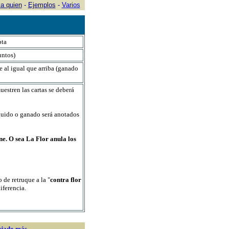
a quien
-
Ejemplos
-
Varios
pta
untos)
e al igual que arriba (ganado
uestren las cartas se deberá
eguido o ganado será anotados
ene. O sea La Flor anula los
o de retruque a la "
contra flor
iferencia.
rjado
más...