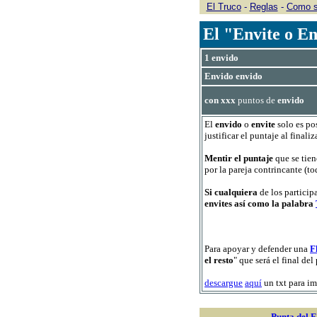
El Truco
-
Reglas
-
Como s
El "Envite o E
1 envido
Envido envido
con xxx
puntos de
envido
El
envido
o
envite
solo es pos
justificar el puntaje al finali
Mentir el puntaje
que se tien
por la pareja contrincante (to
Si cualquiera
de los particip
envites así como la palabra
Para apoyar y defender una
F
el resto
" que será el final de
descargue
aquí
un txt para im
Punta del E