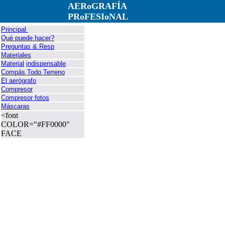
AERoGRAFÍA
PRoFESIoNAL
Principal
Qué puede hacer?
Preguntas & Resp
Materiales
Material
indispensable
Compás Todo Terreno
El aerógrafo
Compresor
Compresor fotos
Máscaras
<font
COLOR="#FF0000"
FACE