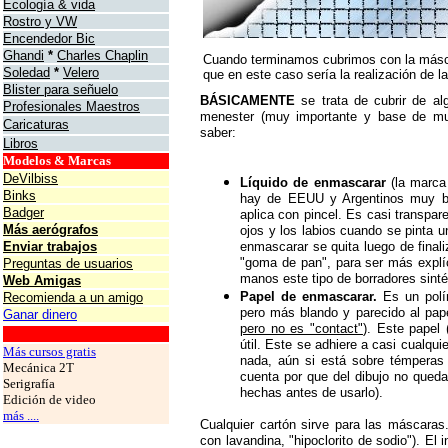
Ecología & vida
Rostro y VW
Encendedor Bic
Ghandi
*
Charles Chaplin
Cuando terminamos cubrimos con la máscar
Soledad
*
Velero
que en este caso sería la realización de l
Blister para señuelo
BÁSICAMENTE
se trata de cubrir de al
Profesionales Maestros
menester (muy importante y base de muc
Caricaturas
saber:
Libros
Modelos & Marcas
DeVilbiss
Líquido de enmascarar
(la marca
Binks
hay de EEUU y Argentinos muy bu
Badger
aplica con pincel. Es casi transpa
Más aerógrafos
ojos y los labios cuando se pinta un
Enviar trabajos
enmascarar se quita luego de final
"goma de pan", para ser más explí
Preguntas de usuarios
manos este tipo de borradores sinté
Web Amigas
Papel de enmascarar.
Es un polí
Recomienda a un amigo
pero más blando y parecido al pap
Ganar dinero
pero no es "contact"
). Este papel
grafos
útil. Este se adhiere a casi cualqui
Más cursos gratis
nada, aún si está sobre témperas 
Mecánica 2T
cuenta por que del dibujo no quedar
Serigrafía
hechas antes de usarlo).
Edición de video
más ....
Cualquier cartón sirve para las máscaras
con lavandina, "hipoclorito de sodio"). El