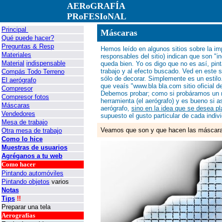
AERoGRAFÍA
PRoFESIoNAL
Principal
Máscaras
Qué puede hacer?
Preguntas & Resp
Hemos leído en algunos sitios sobre la im
Materiales
responsables del sitio) indican que son "
Material
indispensable
queda bien. Yo os digo que no es así, pin
trabajo y al efecto buscado. Ved en este s
Compás Todo Terreno
sólo de decorar. Simplemente es un estilo.
El aerógrafo
que veaís "www.bla bla.com sitio oficial d
Compresor
Debemos probar; como si probáramos un n
Compresor fotos
herramienta (el aerógrafo) y es bueno si a
Máscaras
aerógrafo,
sino en la idea que se desea p
Vendedores
supuesto el gusto particular de cada indiv
Mesa de trabajo
Veamos que son y que hacen las máscar
Otra mesa de trabajo
Como lo hice
Muestras de usuarios
Agréganos a tu web
Como hacer
Pintando automóviles
Pintando objetos
varios
Notas
Tips
!!
Preparar una tela
Aerografías