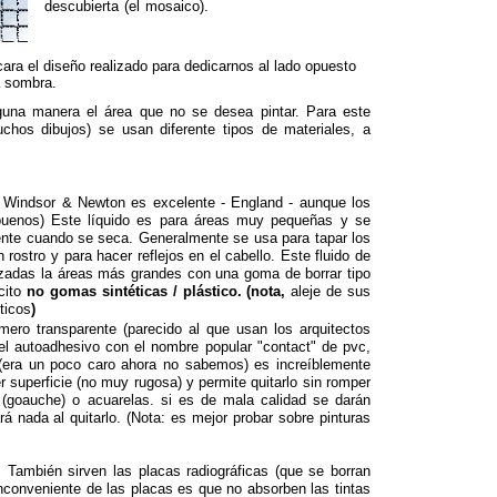
descubierta (el mosaico).
a el diseño realizado para dedicarnos al lado opuesto
a sombra.
guna manera el área que no se desea pintar. Para este
hos dibujos) se usan diferente tipos de materiales, a
 Windsor & Newton es excelente - England - aunque los
enos) Este líquido es para áreas muy pequeñas y se
rente cuando se seca. Generalmente se usa para tapar los
 rostro y para hacer reflejos en el cabello. Este fluido de
izadas la áreas más grandes con una goma de borrar tipo
cito
no gomas sintéticas / plástico. (nota,
aleje de sus
ticos
)
mero transparente (parecido al que usan los arquitectos
el autoadhesivo con el nombre popular "contact" de pvc,
 (era un poco caro ahora no sabemos) es increíblemente
er superficie (no muy rugosa) y permite quitarlo sin romper
(goauche) o acuarelas. si es de mala calidad se darán
á nada al quitarlo. (Nota: es mejor probar sobre pinturas
. También sirven las placas radiográficas (que se borran
 inconveniente de las placas es que no absorben las tintas