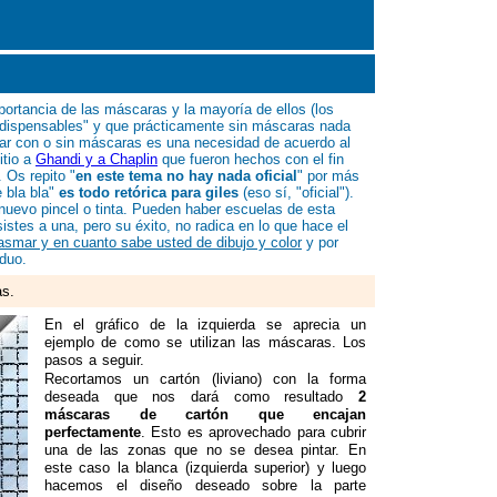
portancia de las máscaras y la mayoría de ellos (los
indispensables" y que prácticamente sin máscaras nada
tar con o sin máscaras es una necesidad de acuerdo al
itio a
Ghandi y a Chaplin
que fueron hechos con el fin
 Os repito "
en este tema no hay nada oficial
" por más
e bla bla"
es todo retórica para giles
(eso sí, "oficial").
uevo pincel o tinta. Pueden haber escuelas de esta
sistes a una, pero su éxito, no radica en lo que hace el
lasmar y en cuanto sabe usted de dibujo y color
y por
iduo.
as.
En el gráfico de la izquierda se aprecia un
ejemplo de como se utilizan las máscaras. Los
pasos a seguir.
Recortamos un cartón (liviano) con la forma
deseada que nos dará como resultado
2
máscaras de cartón que encajan
perfectamente
. Esto es aprovechado para cubrir
una de las zonas que no se desea pintar. En
este caso la blanca (izquierda superior) y luego
hacemos el diseño deseado sobre la parte