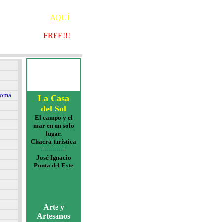
DESCARGA
AQUÍ
DISEÑOS PARA
IMPRIMIR
FREE!!!
loma
La Casa
del Sol
El campo y el
mar en un solo
lugar.
Chacra turística
-------------
José Ignacio
Punta del Este
Arte y
Artesanos