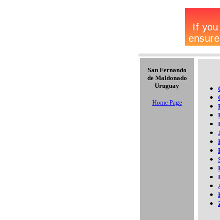
San Fernando
de Maldonado
Uruguay
Home Page