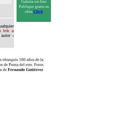
Galería on-line
Publique gratis su
obra
Click
ualquier
 link a
 autor
-
s obsequio 100 años de la
n de Punta del este. Fotos
za de
Fernando Gutiérrez