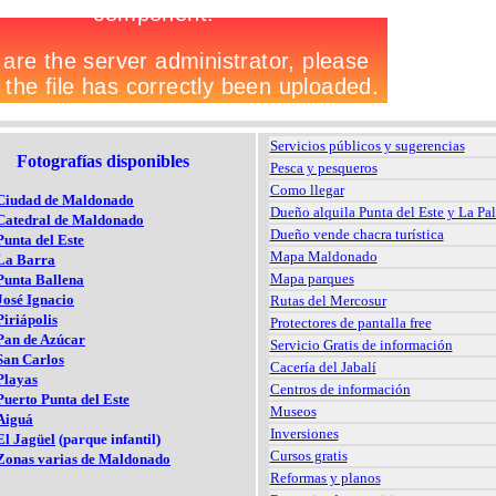
Servicios públicos y sugerencias
Fotografías disponibles
Pesca y pesqueros
Como llegar
Ciudad de Maldonado
Dueño alquila Punta del Este y La Pa
Catedral de Maldonado
Dueño vende chacra turística
Punta del Este
Mapa Maldonado
La Barra
Mapa parques
Punta Ballena
José Ignacio
Rutas del Mercosur
Piriápolis
Protectores de pantalla free
Pan de Azúcar
Servicio Gratis de información
San Carlos
Cacería del Jabalí
Playas
Centros de información
Puerto Punta del Este
Museos
Aiguá
Inversiones
El Jagüel
(parque infantil)
Cursos gratis
Zonas varias de Maldonado
Reformas y planos