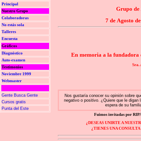
Principal
Grupo de
Nuestro Grupo
Colaboradoras
7 de Agosto de
No estás sola
Talleres
Encuesta
Gráficos
Diagnóstico
En memoria a la fundadora 
Auto-examen
Sra.
Testimonios
Noviembre 1999
Webmaster
Gente Busca Gente
Nos gustaría conocer su opinión sobre que
negativo o positivo. ¿Quiere que le digan
Cursos gratis
espera de su famili
Punta del Este
Fuimos invitadas por RIPA
¿DESEAS UNIRTE A NUEST
¿TIENES UNA CONSULTA