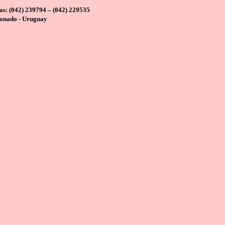
tas: (042) 239794 – (042) 229535
onado - Uruguay