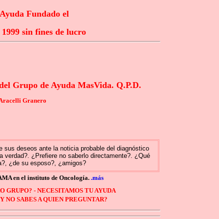
 Ayuda Fundado el
 1999 sin fines de lucro
del Grupo de Ayuda MasVida. Q.P.D.
 Aracelli Granero
 sus deseos ante la noticia probable del diagnóstico
 la verdad?. ¿Prefiere no saberlo directamente?. ¿Qué
a?
, ¿de su esposo?, ¿amigos?
MA en el instituto de Oncología.
.más
RO GRUPO? - NECESITAMOS TU AYUDA
 Y NO SABES A QUIEN PREGUNTAR?