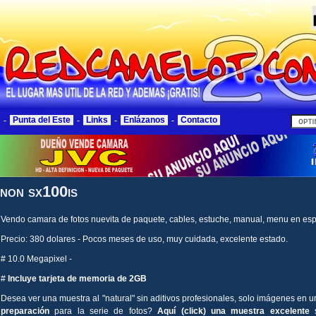
-
Punta del Este
-
Links
-
Enlázanos
-
Contacto
non sx100is
Vendo camara de fotos nuevita de paquete, cables, estuche, manual, menu en espa
Precio: 380 dolares - Pocos meses de uso, muy cuidada, excelente estado.
# 10.0 Megapixel -
#
Incluye tarjeta de memoria de 2GB
Desea ver una muestra al "natural" sin aditivos profesionales, solo imágenes en 
preparación
para la serie de fotos?
Aquí (click) una muestra excelente
s