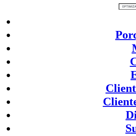
Por
C
Clien
Client
D
S