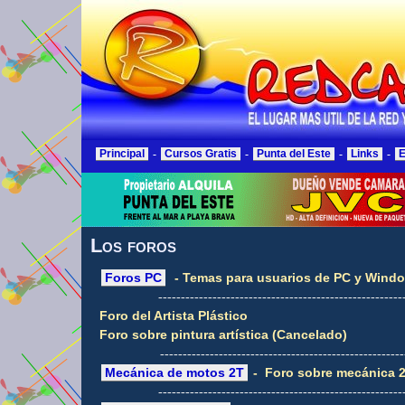
Principal
-
Cursos Gratis
-
Punta del Este
-
Links
-
E
Los foros
Foros PC
- Temas para usuarios de PC y Wind
------------------------------------------------------
Foro del Artista Plástico
Foro sobre pintura artística (Cancelado)
------------------------------------------------------
Mecánica de motos 2T
- Foro sobre mecánica 
------------------------------------------------------