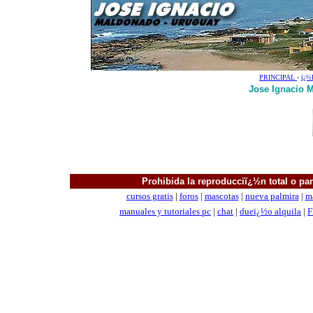
PRINCIPAL
-
ï¿
Jose Ignacio M
Prohibida la reproducciï¿½n total o parc
cursos gratis
|
foros
|
mascotas
|
nueva palmira
|
m
manuales
y tutoriales pc
|
chat
|
dueï¿½o alquila
|
F