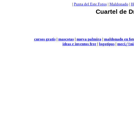
|
Punta del Este Fotos
|
Maldonado
|
H
Cuartel de 
cursos gratis
|
mascotas
|
nueva palmira
|
maldonado en fot
ideas e inventos free
|
logotipos
|
mecï¿½ni