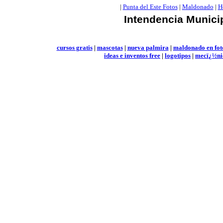
|
Punta del Este Fotos
|
Maldonado
|
H
Intendencia Munici
cursos gratis
|
mascotas
|
nueva palmira
|
maldonado en fot
ideas e inventos free
|
logotipos
|
mecï¿½ni