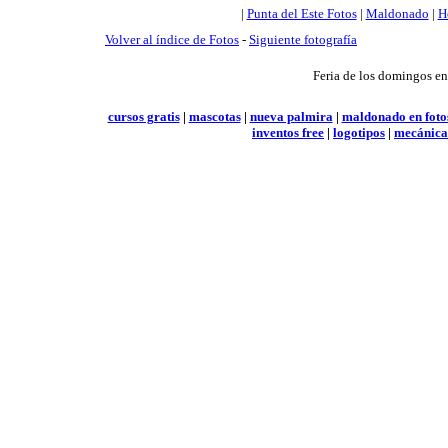
|
Punta del Este Fotos
|
Maldonado
|
H
Volver al índice de Fotos
-
Siguiente fotografía
Feria de los domingos e
cursos gratis
|
mascotas
|
nueva palmira
|
maldonado en foto
inventos free
|
logotipos
|
mecánica