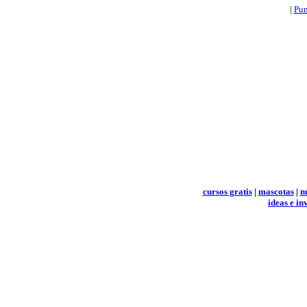
|
Pun
cursos gratis
|
mascotas
|
n
ideas e in