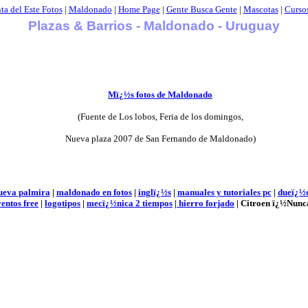
ta del Este Fotos
|
Maldonado
|
Home Page
|
Gente Busca Gente
|
Mascotas
|
Cursos
Plazas & Barrios - Maldonado - Uruguay
Mï¿½s fotos de Maldonado
(Fuente de Los lobos, Feria de los domingos,
Nueva plaza 2007 de San Fernando de Maldonado)
ueva palmira
|
maldonado en fotos
|
inglï¿½s
|
manuales
y tutoriales pc
|
dueï¿½o
ventos free
|
logotipos
|
mecï¿½nica 2 tiempos
|
hierro forjado
|
Citroen ï¿½Nunc