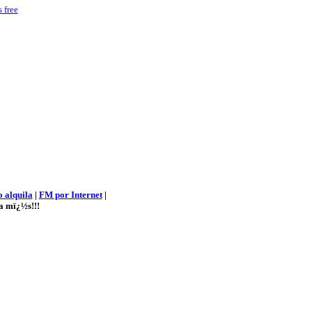
 free
 alquila
|
FM por Internet
|
a mï¿½s
!!!