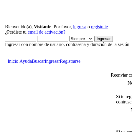
Bienvenido(a),
Visitante
. Por favor,
ingresa
o
regístrate
.
¿Perdiste tu
email de activación?
Ingresar con nombre de usuario, contraseña y duración de la sesión
Inicio
Ayuda
Buscar
Ingresar
Registrarse
Reenviar c
No
Si te re
contrase
Si ya co