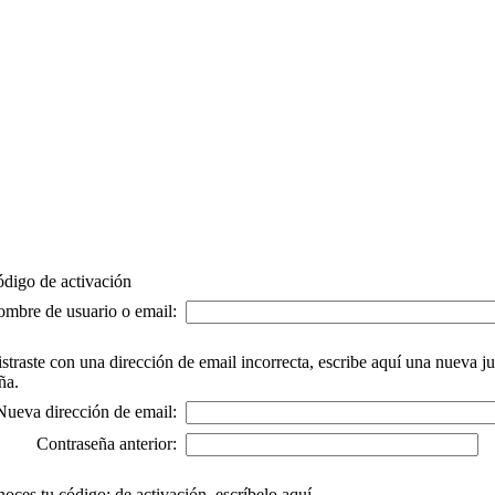
ódigo de activación
mbre de usuario o email:
gistraste con una dirección de email incorrecta, escribe aquí una nueva j
ña.
Nueva dirección de email:
Contraseña anterior:
noces tu código; de activación, escríbelo aquí.