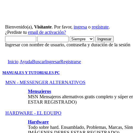
Bienvenido(a),
Visitante
. Por favor,
ingresa
o
regístrate
.
¿Perdiste tu
email de activación?
Ingresar con nombre de usuario, contraseña y duración de la sesión
Inicio
Ayuda
Buscar
Ingresar
Registrarse
MANUALES Y TUTORIALES PC
MSN - MESSENGER ALTERNATIVOS
Mensajeros
MSN Mensajeros alternativos gratis completo y sú
ESTAR REGISTRADO)
HARDWARE - EL EQUIPO
Hardware
Todo sobre hard. Ensamblado, Problemas, Marcas, S
IMÁGENES DEBES ESTAR REGISTRADO)