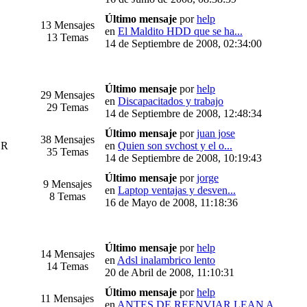
Último mensaje
por
help
13 Mensajes
en
El Maldito HDD que se ha...
13 Temas
14 de Septiembre de 2008, 02:34:00
Último mensaje
por
help
29 Mensajes
en
Discapacitados y trabajo
29 Temas
14 de Septiembre de 2008, 12:48:34
Último mensaje
por
juan jose
38 Mensajes
ER
en
Quien son svchost y el o...
35 Temas
14 de Septiembre de 2008, 10:19:43
Último mensaje
por
jorge
9 Mensajes
en
Laptop ventajas y desven...
8 Temas
16 de Mayo de 2008, 11:18:36
Último mensaje
por
help
14 Mensajes
en
Adsl inalambrico lento
14 Temas
20 de Abril de 2008, 11:10:31
Último mensaje
por
help
11 Mensajes
en
ANTES DE REENVIAR LEAN A...