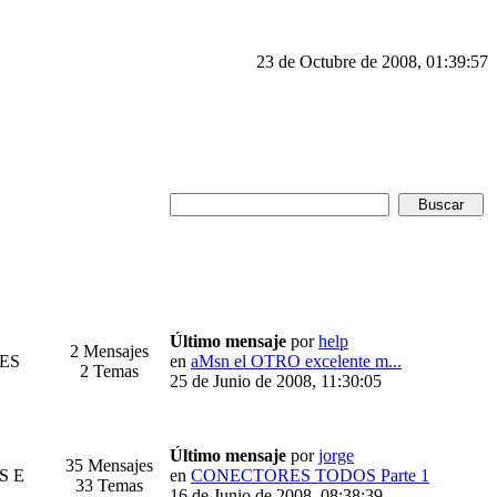
23 de Octubre de 2008, 01:39:57
Último mensaje
por
help
2 Mensajes
BES
en
aMsn el OTRO excelente m...
2 Temas
25 de Junio de 2008, 11:30:05
Último mensaje
por
jorge
35 Mensajes
KS E
en
CONECTORES TODOS Parte 1
33 Temas
16 de Junio de 2008, 08:38:39