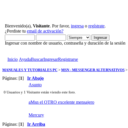
Bienvenido(a),
Visitante
. Por favor,
ingresa
o
regístrate
.
¿Perdiste tu
email de activación?
Ingresar con nombre de usuario, contraseña y duración de la sesión
Inicio
Ayuda
Buscar
Ingresar
Registrarse
MANUALES Y TUTORIALES PC
>
MSN - MESSENGER ALTERNATIVOS
Páginas: [
1
]
Ir Abajo
Asunto
0 Usuarios y 1 Visitante están viendo este foro.
aMsn el OTRO excelente mensajero
Mercury
Páginas: [
1
]
Ir Arriba