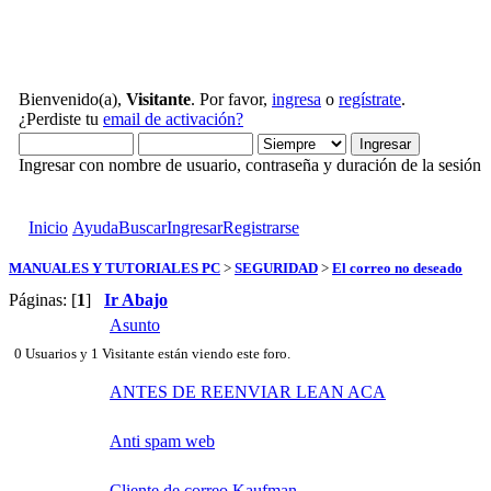
Bienvenido(a),
Visitante
. Por favor,
ingresa
o
regístrate
.
¿Perdiste tu
email de activación?
Ingresar con nombre de usuario, contraseña y duración de la sesión
Inicio
Ayuda
Buscar
Ingresar
Registrarse
MANUALES Y TUTORIALES PC
>
SEGURIDAD
>
El correo no deseado
Páginas: [
1
]
Ir Abajo
Asunto
0 Usuarios y 1 Visitante están viendo este foro.
ANTES DE REENVIAR LEAN ACA
Anti spam web
Cliente de correo Kaufman