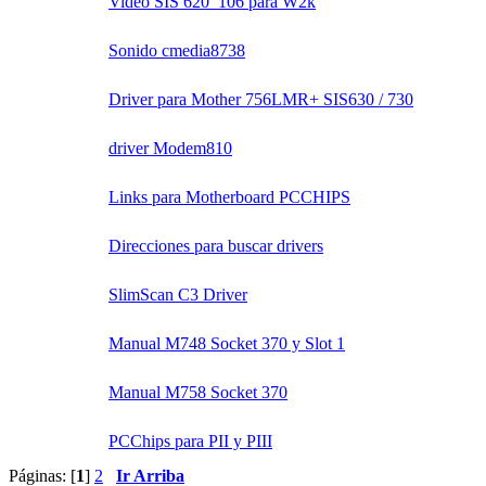
Video SIS 620_106 para W2k
Sonido cmedia8738
Driver para Mother 756LMR+ SIS630 / 730
driver Modem810
Links para Motherboard PCCHIPS
Direcciones para buscar drivers
SlimScan C3 Driver
Manual M748 Socket 370 y Slot 1
Manual M758 Socket 370
PCChips para PII y PIII
Páginas: [
1
]
2
Ir Arriba