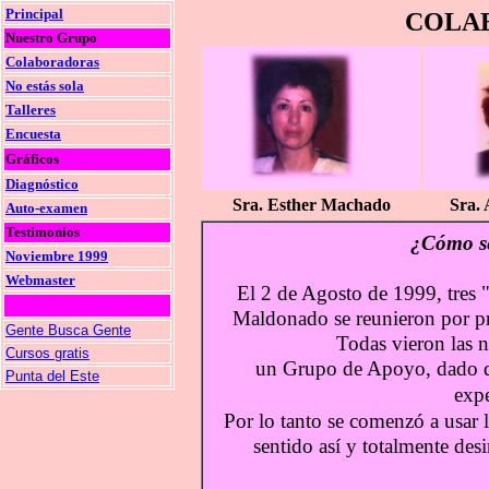
Principal
COLA
Nuestro Grupo
Colaboradoras
No estás sola
Talleres
Encuesta
Gráficos
Diagnóstico
Sra. Esther Machado
Sra. 
Auto-examen
Testimonios
¿Cómo se
Noviembre 1999
Webmaster
El 2 de Agosto de 1999, tres
Maldonado se reunieron por pri
Gente Busca Gente
Todas vieron las n
Cursos gratis
un Grupo de Apoyo, dado qu
Punta del Este
expe
Por lo tanto se comenzó a usar l
sentido así y totalmente desi