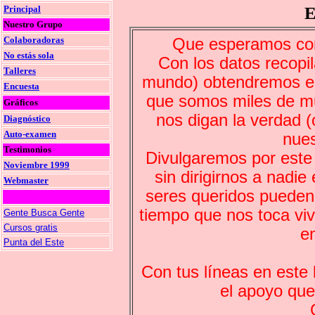
Principal
E
Nuestro Grupo
Colaboradoras
Que esperamos con
No estás sola
Con los datos recopil
Talleres
mundo) obtendremos el 
Encuesta
que somos miles de m
Gráficos
nos digan la verdad (o
Diagnóstico
Auto-examen
nues
Testimonios
Divulgaremos por este 
Noviembre 1999
sin dirigirnos a nadie
Webmaster
seres queridos pueden
tiempo que nos toca viv
Gente Busca Gente
Cursos gratis
e
Punta del Este
Con tus líneas en este 
el apoyo qu