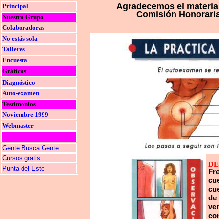
Agradecemos el material
Principal
Comisión Honoraria
Nuestro Grupo
Colaboradoras
No estás sola
Talleres
Encuesta
Gráficos
Diagnóstico
Auto-examen
Testimonios
Noviembre 1999
Webmaster
Gente Busca Gente
Cursos gratis
DE
Punta del Este
Fre
cue
cue
de 
ven
co