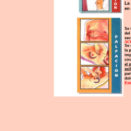
La 
en 
Se 
del
sec
AC
Se 
la 
imp
cir
el 
axil
par
dol
Est