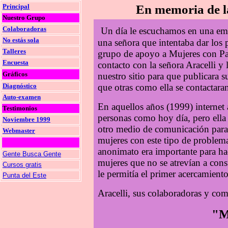
Principal
En memoria de la
Nuestro Grupo
Colaboradoras
Un día le escuchamos en una emi
No estás sola
una señora que intentaba dar los
Talleres
grupo de apoyo a Mujeres con P
Encuesta
contacto con la señora Aracelli y
Gráficos
nuestro sitio para que publicara s
Diagnóstico
que otras como ella se contactara
Auto-examen
En aquellos años (1999) internet 
Testimonios
personas como hoy día, pero ella
Noviembre 1999
otro medio de comunicación para 
Webmaster
mujeres con este tipo de problem
anonimato era importante para hac
Gente Busca Gente
mujeres que no se atrevían a consul
Cursos gratis
le permitía el primer acercamiento
Punta del Este
Aracelli, sus colaboradoras y co
"M