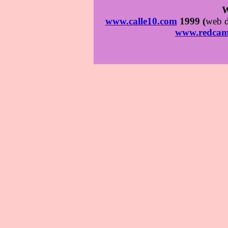
W
www.calle10.com
1999 (
web d
www.redcam