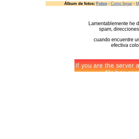
Álbum de fotos:
Fotos
-
Como llegar
-
M
Lamentablemente he deb
spam, direcciones
cuando encuentre un
efectiva col