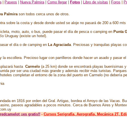
a
|
Paseos
|
Nueva Palmira
|
Como llegar
|
Fotos
|
Libro de visitas
|
Foro
s
|
P
a Palmira
son todos cerca unos de otros.
tra sobre la costa y desde donde usted se aloje no pasará de 200 a 600 mts a
cicleta, moto, auto, o bus, puede pasar el día de pesca o camping en
Punta 
ío Uruguay (existe un hotel).
pasar el día o de camping en
La Agraciada
. Preciosas y tranquilas playas co
.
 y la escollera. Precioso lugar con parrilleros donde hacer un asado y pasar e
plazará hasta
Carmelo
(a 25 km) donde se encontrará playas buenísimas y 
rrida por ser una ciudad más grande y además recibir más turistas. Parques,
hoteles completan el entorno de la zona del puerto en Carmelo (no debería pe
nia
ndada en 1816 por orden del Gral. Artigas, bordea el Arroyo de las Vacas. Bu
casino, paseos agradables a pocos minutos. Cerca de Buenos Aires y Montev
.com.uy
 redcamelot
¡¡es gratis!!
-
Cursos Serigrafía, Aerografía, Mecánica 2T, Ed