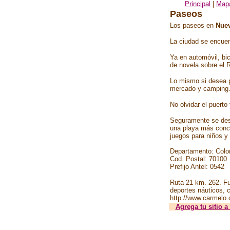
Principal
|
Map
Paseos
Los paseos en
Nuev
La ciudad se encuen
Ya en automóvil, bi
de novela sobre el R
Lo mismo si desea 
mercado y camping
No olvidar el puerto
Seguramente se des
una playa más concu
juegos para niños y 
Departamento: Colo
Cod. Postal: 70100
Prefijo Antel: 0542
Ruta 21 km. 262. Fu
deportes náuticos, 
http://www.carmelo
Agrega tu sitio a