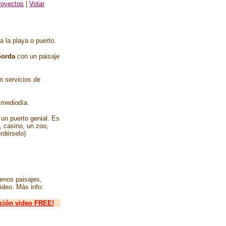
royectos
|
Votar
 la playa o puerto.
Gorda
con un paisaje
n servicios de
l mediodía.
un puerto genial. Es
 casino, un zoo,
rdérselo)
enos paisajes,
ideo. Más info:
ición video FREE!