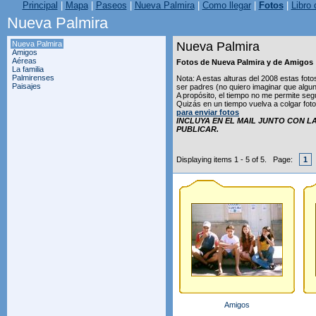
Principal
|
Mapa
|
Paseos
|
Nueva Palmira
|
Como llegar
|
Fotos
|
Libro 
Nueva Palmira
Nueva Palmira
Nueva Palmira
Amigos
Aéreas
Fotos de Nueva Palmira y de Amigos
La familia
Palmirenses
Nota: A estas alturas del 2008 estas fo
Paisajes
ser padres (no quiero imaginar que algun
A propósito, el tiempo no me permite seg
Quizás en un tiempo vuelva a colgar foto
para enviar fotos
INCLUYA EN EL MAIL JUNTO CON L
PUBLICAR.
Displaying items 1 - 5 of 5. Page:
1
Amigos