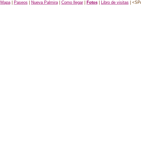
|
Mapa
|
Paseos
|
Nueva Palmira
|
Como llegar
|
Fotos
|
Libro de visitas
| <SP