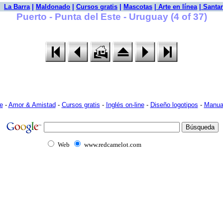
|
La Barra
|
Maldonado
|
Cursos gratis
|
Mascotas
|
Arte en línea
|
Santar
Puerto - Punta del Este - Uruguay (4 of 37)
e
-
Amor & Amistad
-
Cursos gratis
-
Inglés on-line
-
Diseño logotipos
-
Manua
Web
www.redcamelot.com