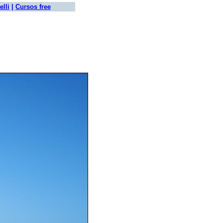
elli
|
Cursos free