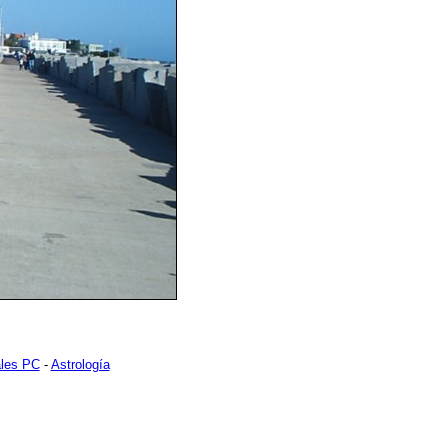
les PC
-
Astrología