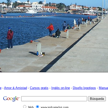
e
-
Amor & Amistad
-
Cursos gratis
-
Inglés on-line
-
Diseño logotipos
-
Manua
Web
www.redcamelot.com