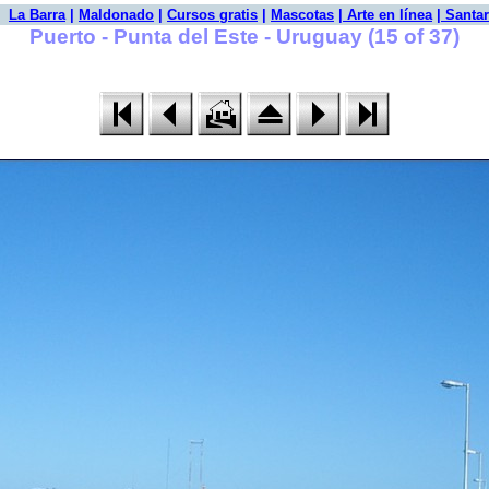
|
La Barra
|
Maldonado
|
Cursos gratis
|
Mascotas
|
Arte en línea
|
Santar
Puerto - Punta del Este - Uruguay (15 of 37)