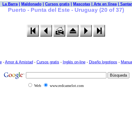
|
La Barra
|
Maldonado
|
Cursos gratis
|
Mascotas
|
Arte en línea
|
Santar
Puerto - Punta del Este - Uruguay (20 of 37)
e
-
Amor & Amistad
-
Cursos gratis
-
Inglés on-line
-
Diseño logotipos
-
Manua
Web
www.redcamelot.com