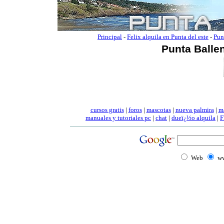
Principal
-
Felix alquila en Punta del este
-
Pun
Punta Ballen
cursos gratis
|
foros
|
mascotas
|
nueva palmira
|
m
manuales
y tutoriales pc
|
chat
|
dueï¿½o alquila
|
F
Web
ww