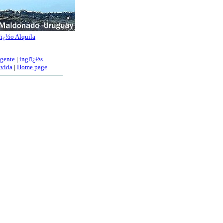
ï¿½o Alquila
 gente
|
inglï¿½s
 vida
|
Home page