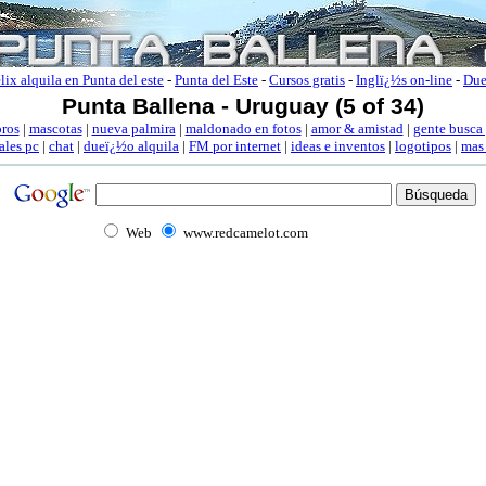
lix alquila en Punta del este
-
Punta del Este
-
Cursos gratis
-
Inglï¿½s on-line
-
Due
Punta Ballena - Uruguay (5 of 34)
oros
|
mascotas
|
nueva palmira
|
maldonado en fotos
|
amor & amistad
|
gente busca
ales pc
|
chat
|
dueï¿½o alquila
|
FM por internet
|
ideas e inventos
|
logotipos
|
mas
Web
www.redcamelot.com