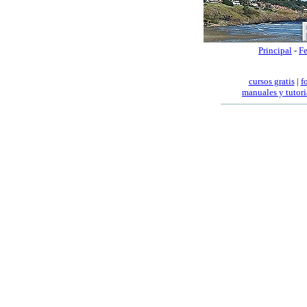
Principal
-
Fe
cursos gratis
|
f
manuales
y tutori