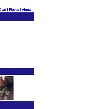
úcar
|
Playas
|
Aiguá