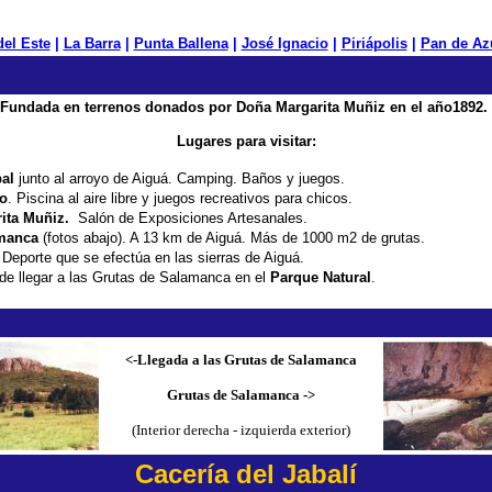
del Este
|
La Barra
|
Punta Ballena
|
José Ignacio
|
Piriápolis
|
Pan de Az
Fundada en terrenos donados por Doña Margarita Muñiz en el año1892.
Lugares para visitar:
al
junto al arroyo de Aiguá. Camping. Baños y juegos.
vo
. Piscina al aire libre y juegos recreativos para chicos.
ita Muñiz.
Salón de Exposiciones Artesanales.
amanca
(fotos abajo). A 13 km de Aiguá. Más de 1000 m2 de grutas.
 Deporte que se efectúa en las sierras de Aiguá.
de llegar a las Grutas de Salamanca en el
Parque Natural
.
<-Llegada a las Grutas de Salamanca
Grutas de Salamanca ->
(Interior derecha - izquierda exterior)
Cacería del Jabalí