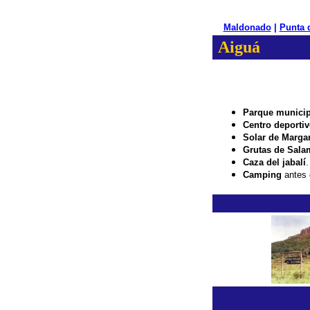
Maldonado
|
Punta 
Aiguá
Parque municip
Centro deporti
Solar de Margar
Grutas de Sal
Caza del jabalí
.
Camping
antes 