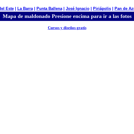
del Este
|
La Barra
|
Punta Ballena
|
José Ignacio
|
Piriápolis
|
Pan de Az
Mapa de maldonado Presione encima para ir a las fotos
Cursos y diseños gratis