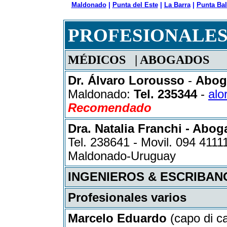
Maldonado
|
Punta del Este
|
La Barra
|
Punta Bal
PROFESIONALE
MÉDICOS | ABOGADOS
Dr. Álvaro Lorousso
-
Abog
Maldonado:
Tel. 235344
-
alo
Recomendado
Dra. Natalia Franchi - Abog
Tel. 238641 - Movil. 094 4111
Maldonado-Uruguay
INGENIEROS & ESCRIBAN
Profesionales varios
Marcelo Eduardo
(capo di ca