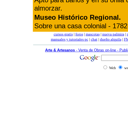
almorzar.
Museo Histórico Regional.
Sobre una casa colonial - 1782-
cursos gratis
|
foros
|
mascotas
|
nueva palmira
|
manuales
y tutoriales pc
|
chat
|
dueño alquila
|
FM
Arte & Artesanos
- Venta de Obras on-line - Publi
Web
ww