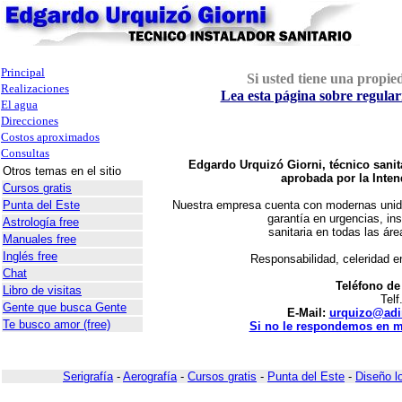
Principal
Si usted tiene una propi
Realizaciones
Lea esta página sobre regular
El agua
Direcciones
Costos aproximados
Consultas
Edgardo Urquizó Giorni, técnico sanit
Otros temas en el sitio
aprobada por la Inte
Cursos gratis
Punta del Este
Nuestra empresa cuenta con modernas unida
garantía en urgencias, ins
Astrología free
sanitaria en todas las área
Manuales free
Inglés free
Responsabilidad, celeridad e
Chat
Teléfono de
Libro de visitas
Telf
Gente que busca Gente
E-Mail:
urquizo@adi
Te busco amor (free)
Si no le respondemos en m
Serigrafía
-
Aerografía
-
Cursos gratis
-
Punta del Este
-
Diseño l