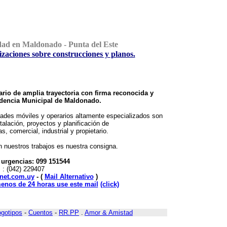
edad en Maldonado - Punta del Este
izaciones sobre construcciones y planos.
ario de amplia trayectoria con firma reconocida y
ndencia Municipal de Maldonado.
des móviles y operarios altamente especializados son
talación, proyectos y planificación de
s, comercial, industrial y propietario.
n nuestros trabajos es nuestra consigna.
 urgencias: 099 151544
. : (042) 229407
net.com.uy
- (
Mail Alternativo
)
enos de 24 horas use este mail
(click)
ogotipos
-
Cuentos
-
RR.PP
.
Amor & Amistad