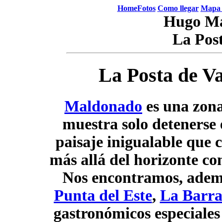
Home
Fotos
Como llegar
Mapa 
Hugo Ma
La Pos
La Posta de V
Maldonado
es una zona
muestra solo detenerse
paisaje inigualable que 
más allá del horizonte co
Nos encontramos, además
Punta del Este
,
La Barr
gastronómicos especiales 