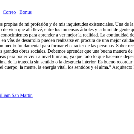
Correo
Bonus
s propias de mi profesión y de mis inquietudes existenciales. Una de la 
o de vida que allí llevé, entre los inmensos árboles y la humilde gente 
is conocimientos para aprender a ver mejor la realidad. La continuidad 
 en vías de desarrollo pueden realizarse en procura de una mejor calida
un medio fundamental para formar el caracter de las personas. Saber re
 las grandes obras sociales. Debemos aprender que una buena manera de 
eas para poder vivir a nivel humano, ya que todo lo que hacemos depend
ima de la tragedia sin sentido o la desgracia interior. Es bueno recordar
el cuerpo, la mente, la energía vital, los sentidos y el alma." Arquitec
lliam San Martin