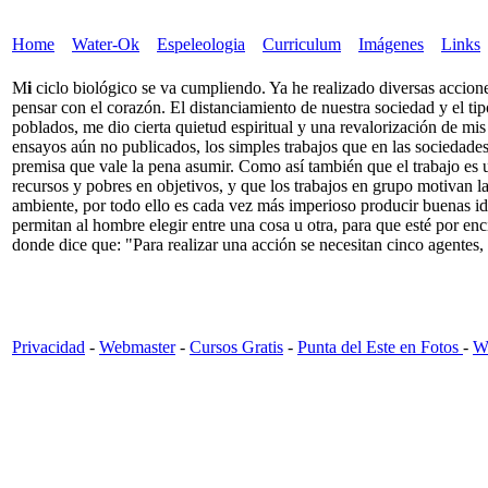
Home
Water-Ok
Espeleologia
Curriculum
Imágenes
Links
M
i
ciclo biológico se va cumpliendo. Ya he realizado diversas accione
pensar con el corazón. El distanciamiento de nuestra sociedad y el tip
poblados, me dio cierta quietud espiritual y una revalorización de m
ensayos aún no publicados, los simples trabajos que en las sociedades
premisa que vale la pena asumir. Como así también que el trabajo es 
recursos y pobres en objetivos, y que los trabajos en grupo motivan
ambiente, por todo ello es cada vez más imperioso producir buenas id
permitan al hombre elegir entre una cosa u otra, para que esté por enc
donde dice que: "Para realizar una acción se necesitan cinco agentes, 
Privacidad
-
Webmaster
-
Cursos Gratis
-
Punta del Este en Fotos
-
Wi