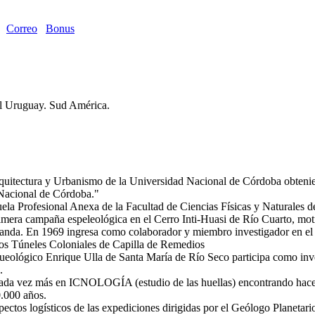
Correo
Bonus
el Uruguay. Sud América.
Arquitectura y Urbanismo de la Universidad Nacional de Córdoba obtenie
 Nacional de Córdoba."
uela Profesional Anexa de la Facultad de Ciencias Físicas y Naturales 
rimera campaña espeleológica en el Cerro Inti-Huasi de Río Cuarto, mo
Aranda. En 1969 ingresa como colaborador y miembro investigador en e
 los Túneles Coloniales de Capilla de Remedios
eológico Enrique Ulla de Santa María de Río Seco participa como inv
.
da vez más en ICNOLOGÍA (estudio de las huellas) encontrando hace ci
.000 años.
spectos logísticos de las expediciones dirigidas por el Geólogo Pla