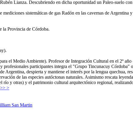
ubén Lianza. Descubriendo en dicha oportunidad un Paleo-suelo con hu
e mediciones sistemáticas de gas Radón en las cavernas de Argentina y
e la Provincia de Córdoba.
ay).
ara el Medio Ambiente). Profesor de Integración Cultural en el 2º año 
y profesionales participantes integra el "Grupo Tincunacuy Córdoba" o
s de Argentina, despierta y mantiene el interés por la lengua quechua, res
servación de las especies autóctonas naturales. Asimismo rescata leyenda
l río y otras) y el patrimonio cultural arquitectónico regional, realiz
 >> >
lliam San Martin