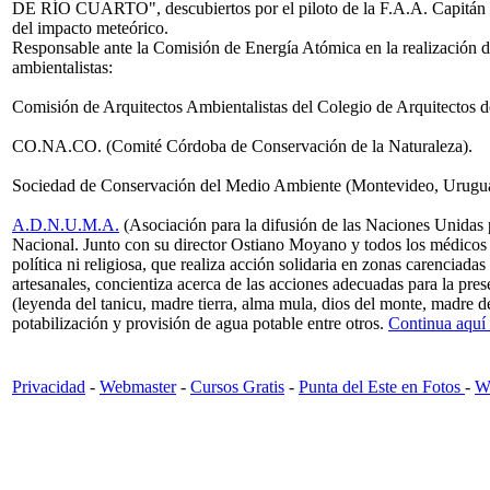
DE RÍO CUARTO", descubiertos por el piloto de la F.A.A. Capitán R
del impacto meteórico.
Responsable ante la Comisión de Energía Atómica en la realización d
ambientalistas:
Comisión de Arquitectos Ambientalistas del Colegio de Arquitectos d
CO.NA.CO. (Comité Córdoba de Conservación de la Naturaleza).
Sociedad de Conservación del Medio Ambiente (Montevideo, Urugu
A.D.N.U.M.A.
(Asociación para la difusión de las Naciones Unidas p
Nacional. Junto con su director Ostiano Moyano y todos los médicos 
política ni religiosa, que realiza acción solidaria en zonas carenciada
artesanales, concientiza acerca de las acciones adecuadas para la pre
(leyenda del tanicu, madre tierra, alma mula, dios del monte, madre de
potabilización y provisión de agua potable entre otros.
Continua aquí
Privacidad
-
Webmaster
-
Cursos Gratis
-
Punta del Este en Fotos
-
Wi