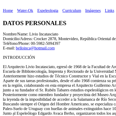
Home
Water-Ok
Espeleologia
Curriculum
Imágenes
Links
D
ATOS PERSONALES
Nombre/Name:
Livio Incatasciato
Domicilio/Adress:
Crocker 2878, Montevideo, República Oriental d
Teléfono/Phone:
00-5982-5094397
E-mail:
belloinca@hotmail.com
INTRODUCCIÓN
El Arquitecto Livio Incatasciato, egresó de 1968 de la Facultad de 
Escuela de Bibliotecología, Imprenta y Rectorado de la Universidad
Anteriormente hizo estudios de Técnico Constructor y Vial en la Esc
Aparte de sus tareas profesionales, desde el año 1968 comienza su p
en la región, colaborando en esta empresa el Arquitecto Guillermo 
junto a su fundador el Sr. Rubén Tabares estudios espeleológicos en
Posteriormente como miembro fundador y proyectista del Museo Arqu
la leyenda de la imposibilidad de acceder a la Salamanca de Río Seco
Buscando siempre el Origen del Hombre Americano, se especializa ca
Paleo-Suelo de Uruguay con huellas de animales extinguidos hace 10
Junto al Espeleólogo Edgardo Avaca Berho, organizaron todos los a