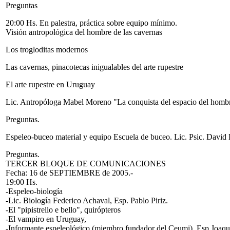
Preguntas
20:00 Hs. En palestra, práctica sobre equipo mínimo.
Visión antropológica del hombre de las cavernas
Los trogloditas modernos
Las cavernas, pinacotecas inigualables del arte rupestre
El arte rupestre en Uruguay
Lic. Antropóloga Mabel Moreno "La conquista del espacio del hombr
Preguntas.
Espeleo-buceo material y equipo Escuela de buceo. Lic. Psic. David 
Preguntas.
TERCER BLOQUE DE COMUNICACIONES
Fecha: 16 de SEPTIEMBRE de 2005.-
19:00 Hs.
-Espeleo-biología
-Lic. Biología Federico Achaval, Esp. Pablo Piriz.
-El "pipistrello e bello", quirópteros
-El vampiro en Uruguay,
-Informante espeleológico (miembro fundador del Ceumi), Esp.Joaq