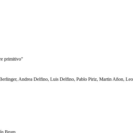
e primitivo"
Berlinger, Andrea Delfino, Luis Delfino, Pablo Piriz, Martin Añon, Le
uín Brum