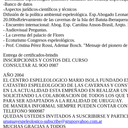
-Banco de datos
-Aspectos jurídicos-científicos y técnicos
Difusión de la política ambiental espeleológica. Esp.Abogado Leona
20.00hsRelevamiento de las cavernas de la Isla del Batuta-Iberaquera,
- Encuentro internacional: Abog. Esp. Carolina Anson-Brasil, Arqto
- Audiovisual Preguntas.
- La caverna del palacio de Flores
- Ecoturismo Congresos espeleológicos.
- Prof. Cristina Pérez Rossi, Ademar Bosch. "Mensaje del pionero de
Entrega de certificados-brindis
INSCRIPCIONES Y COSTOS DEL CURSO
CONSULTAR AL 9OO 0987
AÑO 2004
EL CENTRO ESPELEOLOGICO MARIO ISOLA FUNDADO EN
CATASTRO ESPELEOLGOCIO DE LAS CAVERNAS Y CON
EN LA ACTUALIDAD ESTA EMPEÑADO EN REALIZAR UN
SOLICITANDO LA COLABORACION DE TODOS LOS QUE 
PARA SER ADAPTADOS A LA REALIDAD DE URUGUAY.
DE MANERA INFORMAL SIEMPRE PUEDEN CONTAR CONMI
TELEFONO 9000987
QUEDAN USTEDES INVITADOS A SUSCRIBIRSE Y PARTIC
uruguayespeleologico-subscribe@gruposyahoo.com.ar
MUCHAS GRACIAS A TODOS