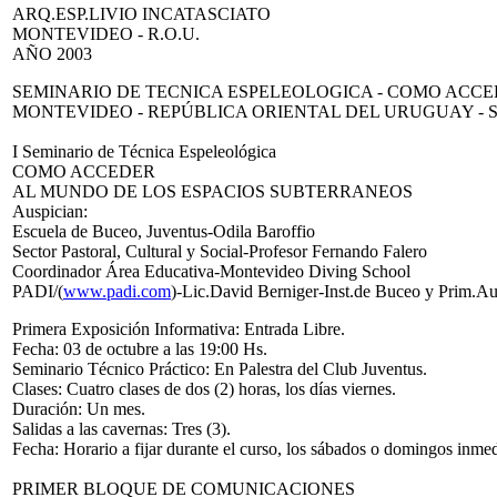
ARQ.ESP.LIVIO INCATASCIATO
MONTEVIDEO - R.O.U.
AÑO 2003
SEMINARIO DE TECNICA ESPELEOLOGICA - COMO ACCEDE
MONTEVIDEO - REPÚBLICA ORIENTAL DEL URUGUAY -
I Seminario de Técnica Espeleológica
COMO ACCEDER
AL MUNDO DE LOS ESPACIOS SUBTERRANEOS
Auspician:
Escuela de Buceo, Juventus-Odila Baroffio
Sector Pastoral, Cultural y Social-Profesor Fernando Falero
Coordinador Área Educativa-Montevideo Diving School
PADI/(
www.padi.com
)-Lic.David Berniger-Inst.de Buceo y Prim.Aux
Primera Exposición Informativa: Entrada Libre.
Fecha: 03 de octubre a las 19:00 Hs.
Seminario Técnico Práctico: En Palestra del Club Juventus.
Clases: Cuatro clases de dos (2) horas, los días viernes.
Duración: Un mes.
Salidas a las cavernas: Tres (3).
Fecha: Horario a fijar durante el curso, los sábados o domingos inmed
PRIMER BLOQUE DE COMUNICACIONES