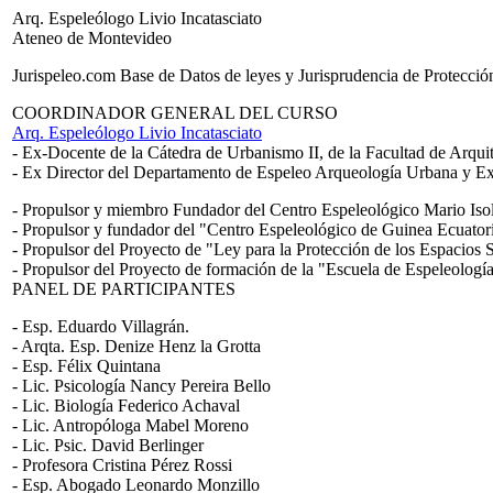
Arq. Espeleólogo Livio Incatasciato
Ateneo de Montevideo
Jurispeleo.com Base de Datos de leyes y Jurisprudencia de Protección
COORDINADOR GENERAL DEL CURSO
Arq. Espeleólogo Livio Incatasciato
- Ex-Docente de la Cátedra de Urbanismo II, de la Facultad de Arqu
- Ex Director del Departamento de Espeleo Arqueología Urbana y Ex
- Propulsor y miembro Fundador del Centro Espeleológico Mario Is
- Propulsor y fundador del "Centro Espeleológico de Guinea Ecuatori
- Propulsor del Proyecto de "Ley para la Protección de los Espacios
- Propulsor del Proyecto de formación de la "Escuela de Espeleolog
PANEL DE PARTICIPANTES
- Esp. Eduardo Villagrán.
- Arqta. Esp. Denize Henz la Grotta
- Esp. Félix Quintana
- Lic. Psicología Nancy Pereira Bello
- Lic. Biología Federico Achaval
- Lic. Antropóloga Mabel Moreno
- Lic. Psic. David Berlinger
- Profesora Cristina Pérez Rossi
- Esp. Abogado Leonardo Monzillo