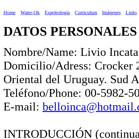
Home
Water-Ok
Espeleologia
Curriculum
Imágenes
Links
D
ATOS PERSONALES
Nombre/Name:
Livio Incata
Domicilio/Adress:
Crocker 
Oriental del Uruguay. Sud 
Teléfono/Phone:
00-5982-5
E-mail:
belloinca@hotmail
INTRODUCCIÓN (continua