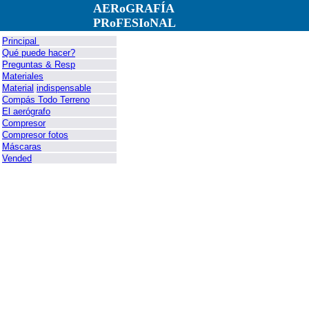
AERoGRAFÍA
PRoFESIoNAL
Principal
Qué puede hacer?
Preguntas & Resp
Materiales
Material
indispensable
Compás Todo Terreno
El aerógrafo
Compresor
Compresor fotos
Máscaras
Vended