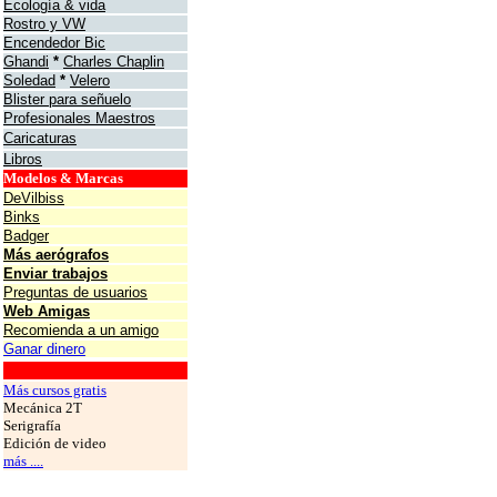
Ecología & vida
Rostro y VW
Encendedor Bic
Ghandi
*
Charles Chaplin
Soledad
*
Velero
Blister para señuelo
Profesionales Maestros
Caricaturas
Libros
Modelos & Marcas
DeVilbiss
Binks
Badger
Más aerógrafos
Enviar trabajos
Preguntas de usuarios
Web Amigas
Recomienda a un amigo
Ganar dinero
grafos
Más cursos gratis
Mecánica 2T
Serigrafía
Edición de video
más ....