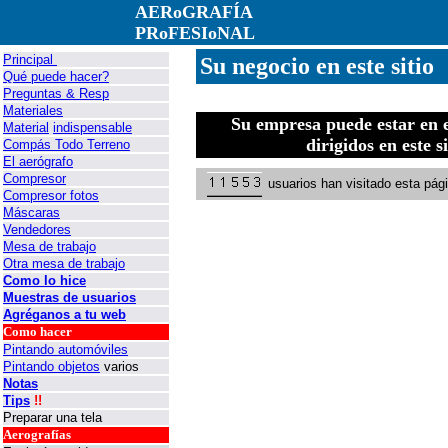
AERoGRAFÍA
PRoFESIoNAL
Principal
Su negocio en este sitio
Qué puede hacer?
Preguntas & Resp
Materiales
Su empresa puede estar en e
Material
indispensable
dirigidos en este s
Compás Todo Terreno
El aerógrafo
Compresor
usuarios han visitado esta pá
Compresor fotos
Máscaras
Vendedores
Mesa de trabajo
Otra mesa de trabajo
Como lo hice
Muestras de usuarios
Agréganos a tu web
Como hacer
Pintando automóviles
Pintando objetos
varios
Notas
Tips
!!
Preparar una tela
Aerografías