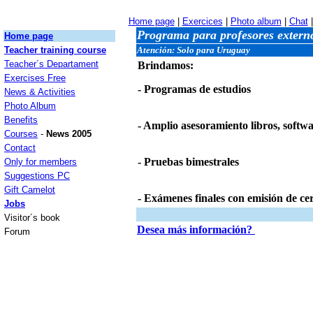
Home page
|
Exercices
|
Photo album
|
Chat
|
Programa para profesores extern
Home page
Teacher training course
Atención: Solo para Uruguay
Teacher´s Departament
Brindamos:
Exercises Free
- Programas de estudios
News & Activities
Photo Album
Benefits
- Amplio asesoramiento libros, softwar
Courses
-
News 2005
Contact
- Pruebas bimestrales
Only for members
Suggestions PC
Gift Camelot
- Exámenes finales con emisión de cer
Jobs
Visitor´s book
Desea más información?
Forum