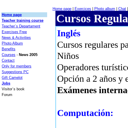
Home page
|
Exercices
|
Photo album
|
Chat
|
Cursos Regula
Home page
Teacher training course
Teacher´s Departament
Inglés
Exercises Free
News & Activities
Cursos regulares pa
Photo Album
Benefits
Niños
Courses
-
News 2005
Contact
Operadores turístic
Only for members
Suggestions PC
Opción a 2 años y 
Gift Camelot
Jobs
Exámenes interna
Visitor´s book
Forum
Computación: